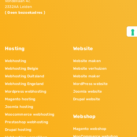
Vondellaan 47,
2332AA Leiden
( Geen bezoekadres )
Hosting
Website
Webhosting
Website maken
Webhosting Belgie
Website verhuizen
Webhosting Duitsland
Website maker
Webhosting Engeland
WordPress website
Wordpress webhosting
Joomla website
Magento hosting
Drupal website
Joomla hosting
Woocommerce webhosting
Webshop
Prestashop webhosting
Magento webshop
Drupal hosting
WooCommerce webshop