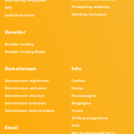
Webhosting vergelijken
PrestaShop webshop
VPS
Webshop verhuizen
Dedicated server
Reseller
Reseller hosting
Reseller hosting Belgie
Domeinnaam
Info
Domeinnaam registreren
Contact
Domeinnaam verhuizen
Status
Domeinnaam checken
Nieuwspagina
Domeinnaam extensies
Blogpagina
Domeinnaam doorverwijzen
Forum
Affiliate programma
MVO
Email
Niet tevreden geld terug