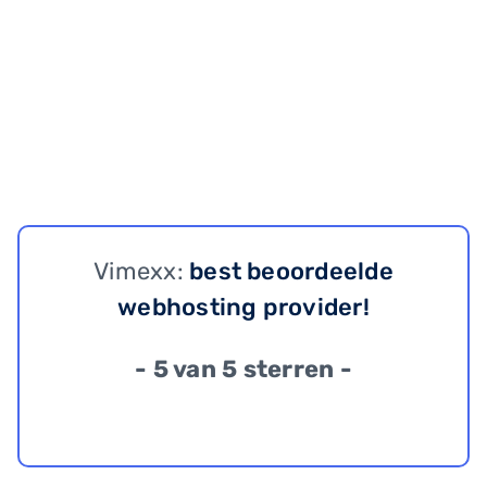
Vimexx:
best beoordeelde
webhosting provider!
- 5 van 5 sterren -