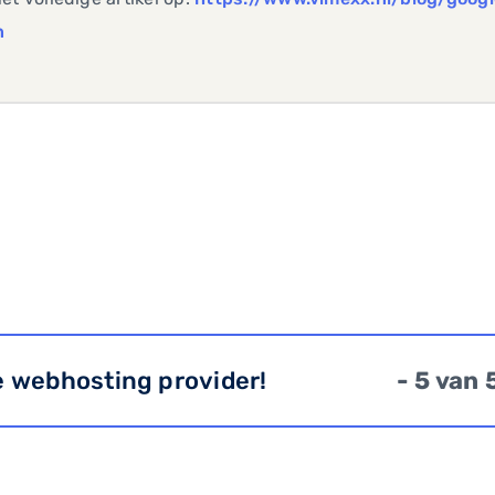
n
e webhosting provider!
- 5 van 