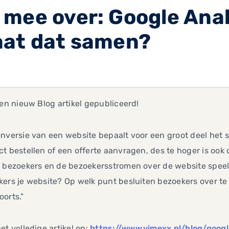
mee over: Google Anal
aat dat samen?
een nieuw Blog artikel gepubliceerd!
nversie van een website bepaalt voor een groot deel het 
t bestellen of een offerte aanvragen, des te hoger is ook
 bezoekers en de bezoekersstromen over de website speelt h
ers je website? Op welk punt besluiten bezoekers over t
orts."
et volledige artikel op:
https://www.vimexx.nl/blog/goog