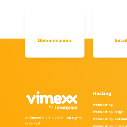
Domeinnamen
Emai
Hosting
Webhosting
Webhosting Belgie
© Vimexx.nl 2015‐2026 - All rights
Webhosting Duitsla
reserved
Webhosting Engelan