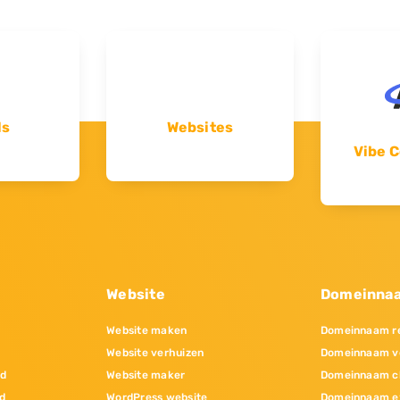
ls
Websites
Vibe C
Website
Domeinna
Website maken
Domeinnaam re
Website verhuizen
Domeinnaam v
nd
Website maker
Domeinnaam c
d
WordPress website
Domeinnaam e