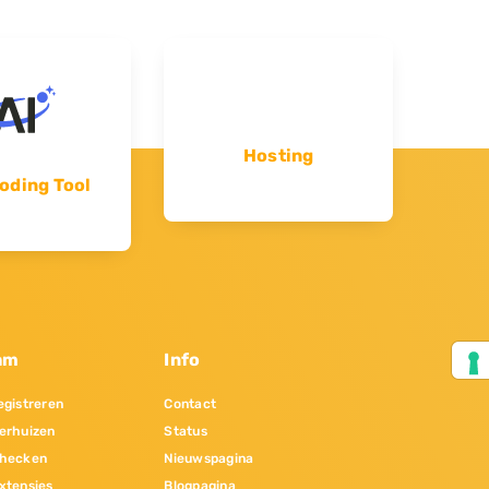
Hosting
oding Tool
am
Info
gistreren
Contact
erhuizen
Status
hecken
Nieuwspagina
xtensies
Blogpagina