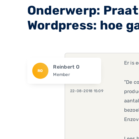
Onderwerp: Praat 
Wordpress: hoe g
Er is 
Reinbert O
RO
Member
"De co
produc
22-08-2018 15:09
aantal
bezoek
Enzovo
Lees h