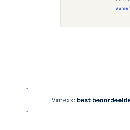
same
Vimexx:
best beoordeeld