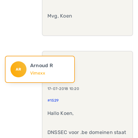
Mvg, Koen
Arnoud R
AR
Vimexx
17-07-2018 10:20
#1529
Hallo Koen,
DNSSEC voor .be domeinen staat