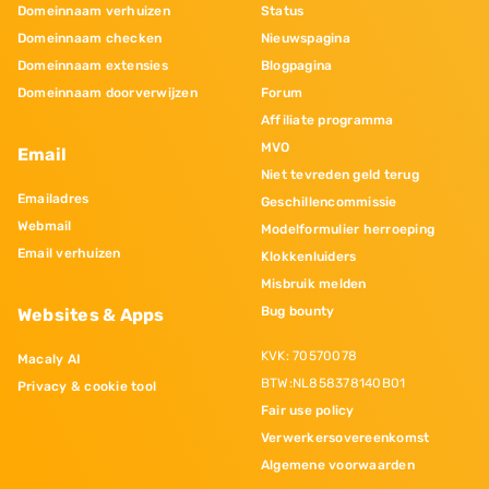
Domeinnaam verhuizen
Status
Domeinnaam checken
Nieuwspagina
Domeinnaam extensies
Blogpagina
Domeinnaam doorverwijzen
Forum
Affiliate programma
MVO
Email
Niet tevreden geld terug
Emailadres
Geschillencommissie
Webmail
Modelformulier herroeping
Email verhuizen
Klokkenluiders
Misbruik melden
Bug bounty
Websites & Apps
KVK: 70570078
Macaly AI
BTW:NL858378140B01
Privacy & cookie tool
Fair use policy
Verwerkersovereenkomst
Algemene voorwaarden