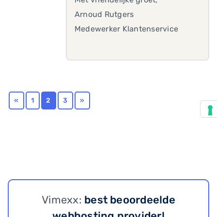
Arnoud Rutgers
Medewerker Klantenservice
«
1
2
3
»
Vimexx:
best beoordeelde
webhosting provider!