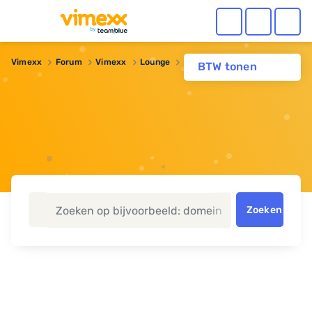
Vimexx
Forum
Vimexx
Lounge
dnssec wanneer?
BTW tonen
Zoeken