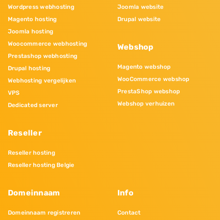
Wordpress webhosting
Joomla website
Magento hosting
Drupal website
Joomla hosting
Woocommerce webhosting
Webshop
Prestashop webhosting
Magento webshop
Drupal hosting
WooCommerce webshop
Webhosting vergelijken
PrestaShop webshop
VPS
Webshop verhuizen
Dedicated server
Reseller
Reseller hosting
Reseller hosting Belgie
Domeinnaam
Info
Domeinnaam registreren
Contact