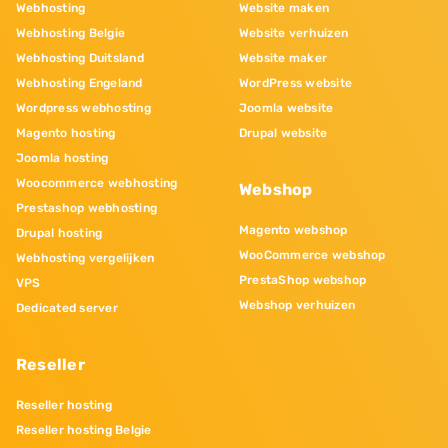
Webhosting
Website maken
Webhosting Belgie
Website verhuizen
Webhosting Duitsland
Website maker
Webhosting Engeland
WordPress website
Wordpress webhosting
Joomla website
Magento hosting
Drupal website
Joomla hosting
Woocommerce webhosting
Webshop
Prestashop webhosting
Magento webshop
Drupal hosting
WooCommerce webshop
Webhosting vergelijken
PrestaShop webshop
VPS
Webshop verhuizen
Dedicated server
Reseller
Reseller hosting
Reseller hosting Belgie