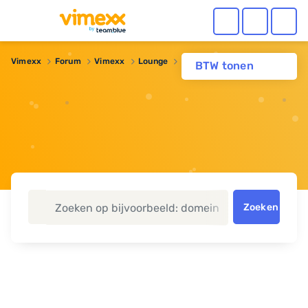
Vimexx
Forum
Vimexx
Lounge
Two-factor authentication
BTW tonen
Zoeken