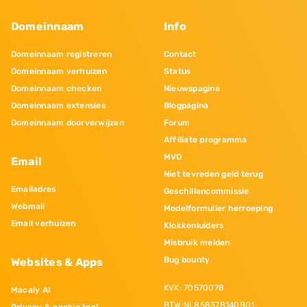
Domeinnaam
Info
Domeinnaam registreren
Contact
Domeinnaam verhuizen
Status
Domeinnaam checken
Nieuwspagina
Domeinnaam extensies
Blogpagina
Domeinnaam doorverwijzen
Forum
Affiliate programma
MVO
Email
Niet tevreden geld terug
Emailadres
Geschillencommissie
Webmail
Modelformulier herroeping
Email verhuizen
Klokkenluiders
Misbruik melden
Bug bounty
Websites & Apps
KVK: 70570078
Macaly AI
BTW:NL858378140B01