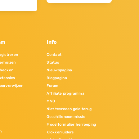
am
Info
gistreren
Contact
erhuizen
Status
hecken
Nieuwspagina
xtensies
Blogpagina
oorverwijzen
Forum
Affiliate programma
MVO
Niet tevreden geld terug
Geschillencommissie
Modelformulier herroeping
n
Klokkenluiders