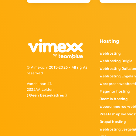
Hosting
Webhosting
Webhosting Belgie
© Vimexx.nl 2015‐2026 - All rights
Webhosting Duitsla
reserved
Webhosting Engelan
Wordpress webhost
Vondellaan 47,
2332AA Leiden
Magento hosting
( Geen bezoekadres )
Joomla hosting
Woocommerce webh
Prestashop webhos
Drupal hosting
Webhosting vergelij