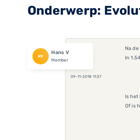
Onderwerp: Evolu
Na de 
Hans V
HV
In 1.5
Member
09-11-2018 11:37
Is het
Of is 