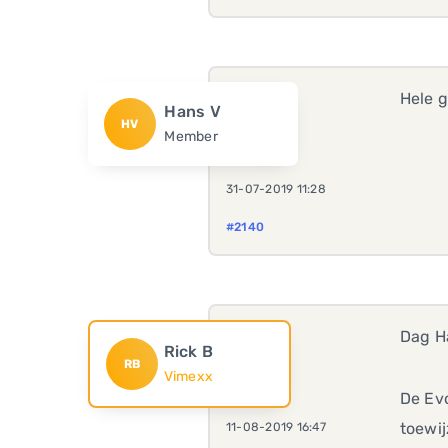
Hele 
Hans V
HV
Member
31-07-2019 11:28
#2140
Dag H
Rick B
RB
Vimexx
De Evo
toewij
11-08-2019 16:47