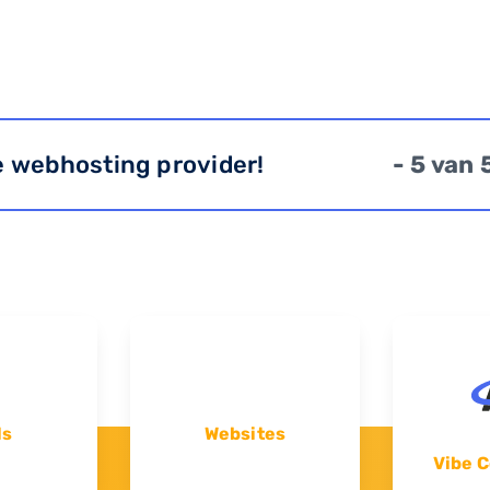
e webhosting provider!
- 5 van 
ls
Websites
Vibe C