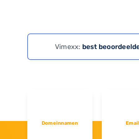
Vimexx:
best beoordeeld
Domeinnamen
Emai