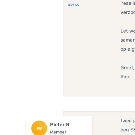
'resel
#2155
verzoc
Let we
samenw
op eig
Groet,
Rick
twee j
Pieter B
PB
een SS
Member