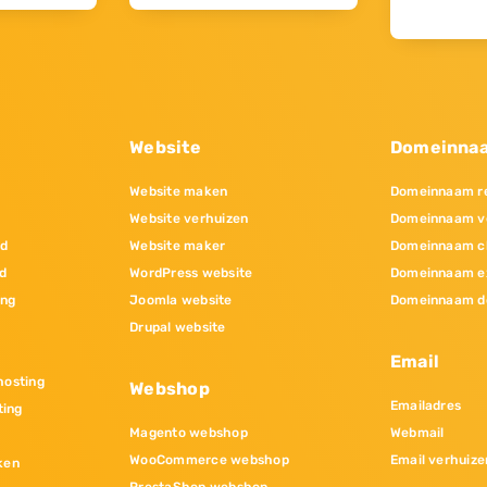
Website
Domeinna
Website maken
Domeinnaam re
Website verhuizen
Domeinnaam v
nd
Website maker
Domeinnaam c
d
WordPress website
Domeinnaam e
ing
Joomla website
Domeinnaam d
Drupal website
Email
osting
Webshop
Emailadres
ting
Magento webshop
Webmail
WooCommerce webshop
Email verhuize
ken
PrestaShop webshop