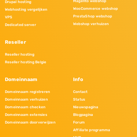
Magento webshop
Drupal hosting
WooCommerce webshop
Webhosting vergelijken
PrestaShop webshop
VPS
Webshop verhuizen
Dedicated server
Reseller
Reseller hosting
Reseller hosting Belgie
Domeinnaam
Info
Domeinnaam registreren
Contact
Domeinnaam verhuizen
Status
Domeinnaam checken
Nieuwspagina
Domeinnaam extensies
Blogpagina
Domeinnaam doorverwijzen
Forum
Affiliate programma