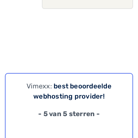
Vimexx:
best beoordeelde
webhosting provider!
- 5 van 5 sterren -