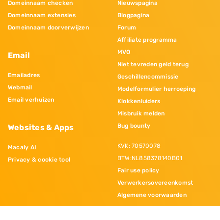
Domeinnaam checken
Nieuwspagina
Domeinnaam extensies
Blogpagina
Domeinnaam doorverwijzen
Forum
Affiliate programma
MVO
Email
Niet tevreden geld terug
Emailadres
Geschillencommissie
Webmail
Modelformulier herroeping
Email verhuizen
Klokkenluiders
Misbruik melden
Bug bounty
Websites & Apps
KVK: 70570078
Macaly AI
BTW:NL858378140B01
Privacy & cookie tool
Fair use policy
Verwerkersovereenkomst
Algemene voorwaarden