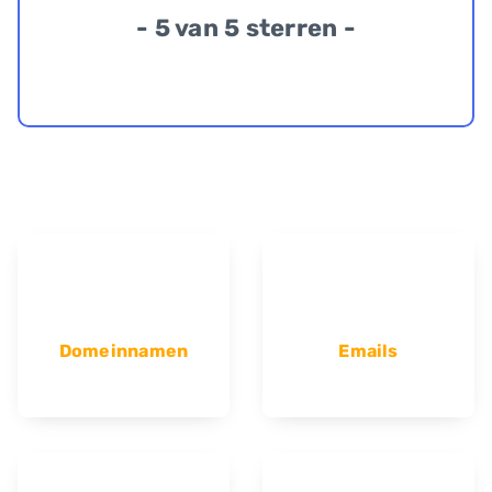
- 5 van 5 sterren -
Domeinnamen
Emails