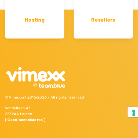
Hosting
Resellers
© Vimexx.nl 2015‐2026 - All rights reserved
Vondellaan 47,
2332AA Leiden
( Geen bezoekadres )