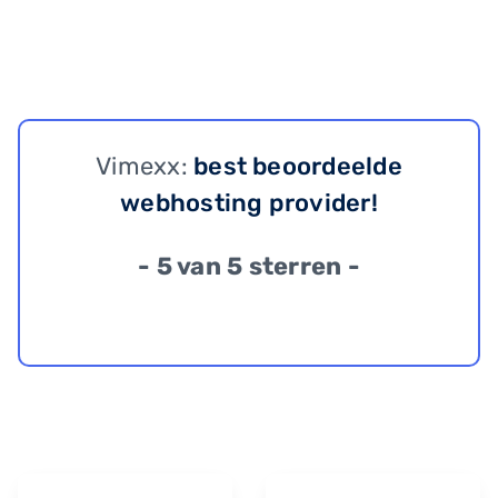
Vimexx:
best beoordeelde
webhosting provider!
- 5 van 5 sterren -