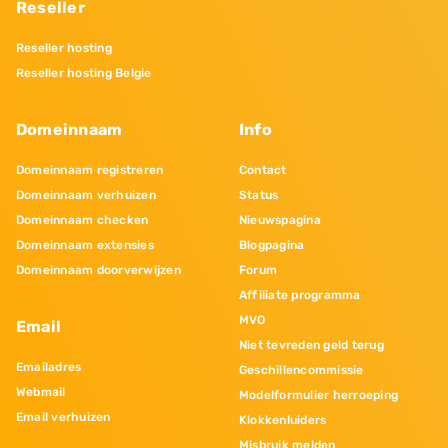
Reseller
Reseller hosting
Reseller hosting Belgie
Domeinnaam
Info
Domeinnaam registreren
Contact
Domeinnaam verhuizen
Status
Domeinnaam checken
Nieuwspagina
Domeinnaam extensies
Blogpagina
Domeinnaam doorverwijzen
Forum
Affiliate programma
MVO
Email
Niet tevreden geld terug
Emailadres
Geschillencommissie
Webmail
Modelformulier herroeping
Email verhuizen
Klokkenluiders
Misbruik melden