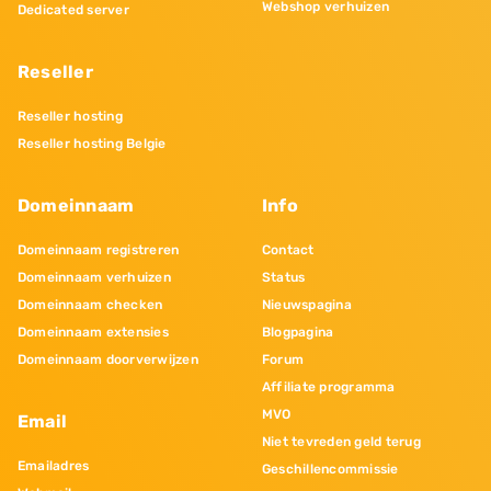
Webshop verhuizen
Dedicated server
Reseller
Reseller hosting
Reseller hosting Belgie
Domeinnaam
Info
Domeinnaam registreren
Contact
Domeinnaam verhuizen
Status
Domeinnaam checken
Nieuwspagina
Domeinnaam extensies
Blogpagina
Domeinnaam doorverwijzen
Forum
Affiliate programma
MVO
Email
Niet tevreden geld terug
Emailadres
Geschillencommissie