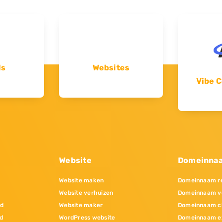
ls
Websites
Vibe C
Website
Domeinna
Website maken
Domeinnaam re
Website verhuizen
Domeinnaam v
nd
Website maker
Domeinnaam c
d
WordPress website
Domeinnaam e