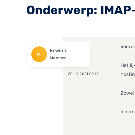
Onderwerp: IMAP-
Voorda
Erwin L
EL
Member
Het li
hostin
30-11-2021 09:15
Zowel 
Ieman