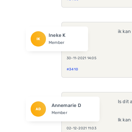
ik kan
Ineke K
IK
Member
30-11-2021 14:05
#3410
Is dit
Annemarie D
AD
Member
Ik kan
02-12-2021 11:03