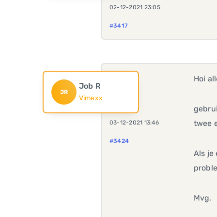
02-12-2021 23:05
#3417
Hoi al
Job R
JR
Vimexx
gebrui
twee 
03-12-2021 13:46
#3424
Als je
proble
Mvg,