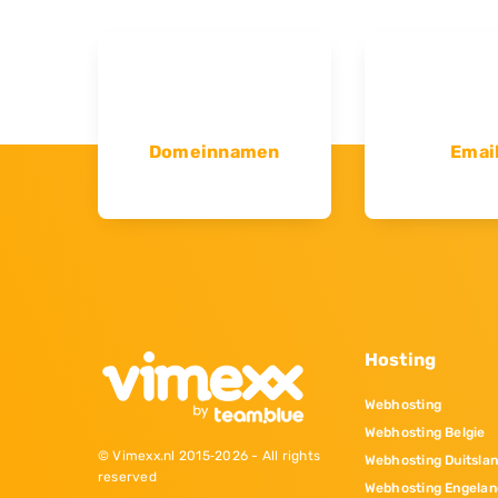
Domeinnamen
Emai
Hosting
Webhosting
Webhosting Belgie
© Vimexx.nl 2015‐2026 - All rights
Webhosting Duitsla
reserved
Webhosting Engelan