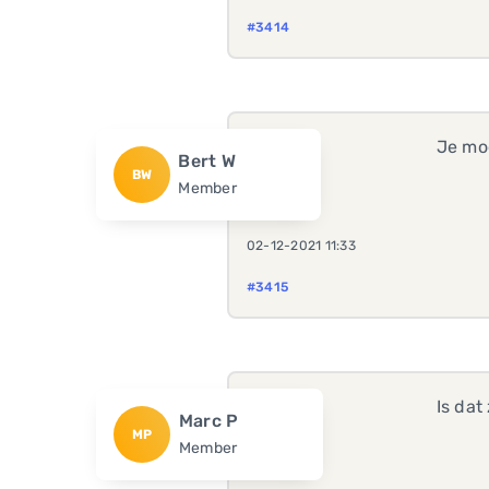
#3414
Je moe
Bert W
BW
Member
02-12-2021 11:33
#3415
Is dat
Marc P
MP
Member