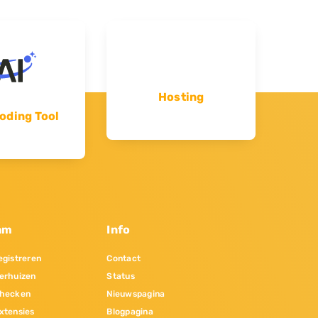
Hosting
oding Tool
am
Info
gistreren
Contact
erhuizen
Status
hecken
Nieuwspagina
xtensies
Blogpagina