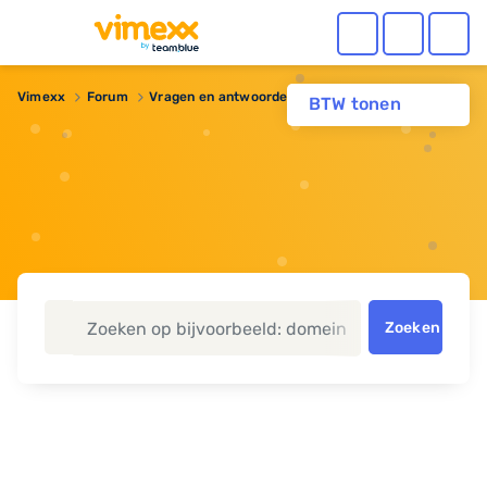
Vimexx
Forum
Vragen en antwoorden
Uptime garantie?
BTW tonen
Zoeken