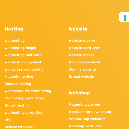
Hosting
Website
Webhosting
Website maken
Webhosting Belgie
Website verhuizen
Webhosting Duitsland
Website maker
Webhosting Engeland
WordPress website
Wordpress webhosting
Joomla website
Magento hosting
Drupal website
Joomla hosting
Woocommerce webhosting
Webshop
Prestashop webhosting
Magento webshop
Drupal hosting
WooCommerce webshop
Webhosting vergelijken
PrestaShop webshop
VPS
Webshop verhuizen
Dedicated server