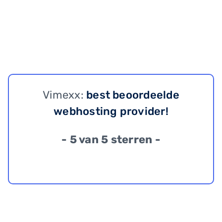
Vimexx:
best beoordeelde
webhosting provider!
- 5 van 5 sterren -