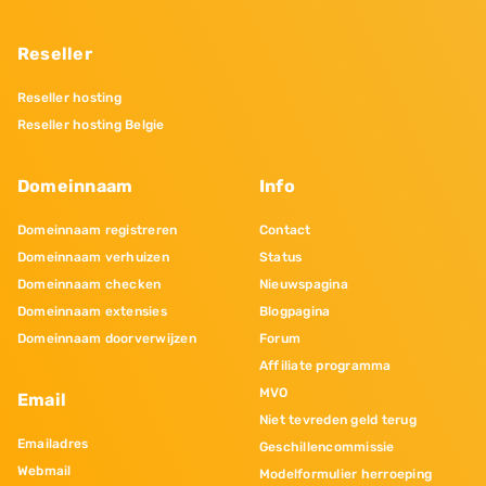
Reseller
Reseller hosting
Reseller hosting Belgie
Domeinnaam
Info
Domeinnaam registreren
Contact
Domeinnaam verhuizen
Status
Domeinnaam checken
Nieuwspagina
Domeinnaam extensies
Blogpagina
Domeinnaam doorverwijzen
Forum
Affiliate programma
MVO
Email
Niet tevreden geld terug
Emailadres
Geschillencommissie
Webmail
Modelformulier herroeping