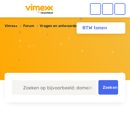
Vimexx
Forum
Vragen en antwoorden
Haperende mailinglist
BTW tonen
Zoeken