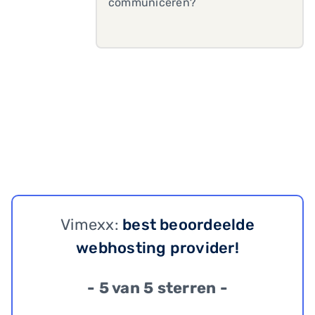
communiceren?
Vimexx:
best beoordeelde
webhosting provider!
- 5 van 5 sterren -