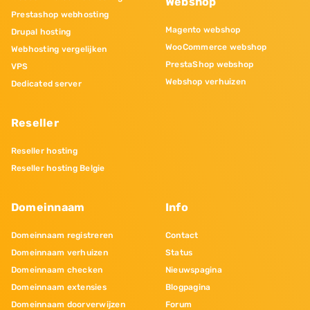
Webshop
Prestashop webhosting
Magento webshop
Drupal hosting
WooCommerce webshop
Webhosting vergelijken
PrestaShop webshop
VPS
Webshop verhuizen
Dedicated server
Reseller
Reseller hosting
Reseller hosting Belgie
Domeinnaam
Info
Domeinnaam registreren
Contact
Domeinnaam verhuizen
Status
Domeinnaam checken
Nieuwspagina
Domeinnaam extensies
Blogpagina
Domeinnaam doorverwijzen
Forum