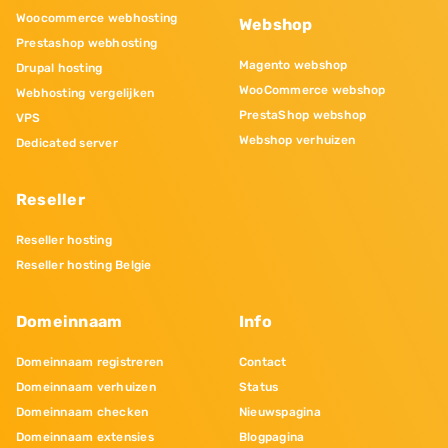
Woocommerce webhosting
Webshop
Prestashop webhosting
Magento webshop
Drupal hosting
WooCommerce webshop
Webhosting vergelijken
PrestaShop webshop
VPS
Webshop verhuizen
Dedicated server
Reseller
Reseller hosting
Reseller hosting Belgie
Domeinnaam
Info
Domeinnaam registreren
Contact
Domeinnaam verhuizen
Status
Domeinnaam checken
Nieuwspagina
Domeinnaam extensies
Blogpagina