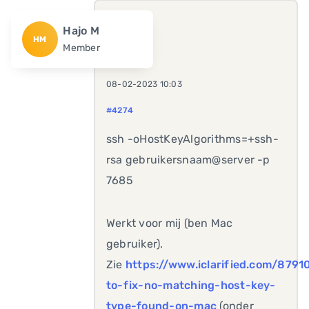
Hajo M
HM
Member
08-02-2023 10:03
#4274
ssh -oHostKeyAlgorithms=+ssh-
rsa gebruikersnaam@server -p
7685
Werkt voor mij (ben Mac
gebruiker).
Zie
https://www.iclarified.com/879
to-fix-no-matching-host-key-
type-found-on-mac
(onder