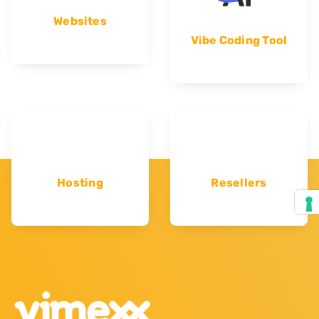
Websites
Vibe Coding Tool
Hosting
Resellers