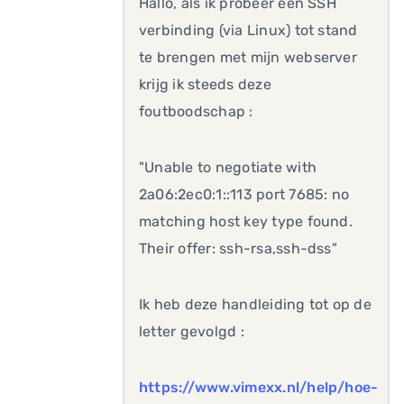
Hallo, als ik probeer een SSH
verbinding (via Linux) tot stand
te brengen met mijn webserver
krijg ik steeds deze
foutboodschap :
"Unable to negotiate with
2a06:2ec0:1::113 port 7685: no
matching host key type found.
Their offer: ssh-rsa,ssh-dss"
Ik heb deze handleiding tot op de
letter gevolgd :
https://www.vimexx.nl/help/hoe-