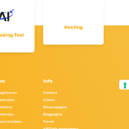
Hosting
oding Tool
am
Info
gistreren
Contact
erhuizen
Status
hecken
Nieuwspagina
xtensies
Blogpagina
oorverwijzen
Forum
Affiliate programma