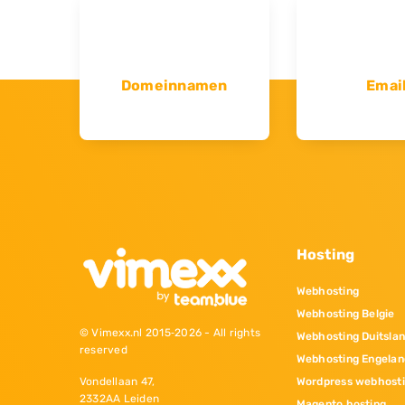
Domeinnamen
Emai
Hosting
Webhosting
Webhosting Belgie
© Vimexx.nl 2015‐2026 - All rights
Webhosting Duitsla
reserved
Webhosting Engelan
Wordpress webhost
Vondellaan 47,
2332AA Leiden
Magento hosting