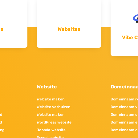
ls
Websites
Vibe C
Website
Domeinna
Website maken
Domeinnaam re
Website verhuizen
Domeinnaam v
nd
Website maker
Domeinnaam c
d
WordPress website
Domeinnaam e
ing
Joomla website
Domeinnaam d
Drupal website