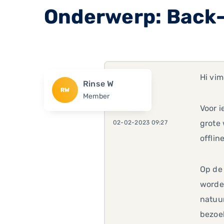
Onderwerp: Back-
Hi vim
Rinse W
RW
Member
Voor i
grote 
02-02-2023 09:27
offlin
Op de 
worden
natuur
bezoek