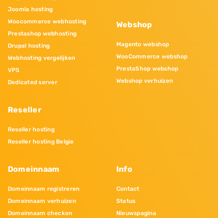
Joomla hosting
Woocommerce webhosting
Webshop
Prestashop webhosting
Magento webshop
Drupal hosting
WooCommerce webshop
Webhosting vergelijken
PrestaShop webshop
VPS
Webshop verhuizen
Dedicated server
Reseller
Reseller hosting
Reseller hosting Belgie
Domeinnaam
Info
Domeinnaam registreren
Contact
Domeinnaam verhuizen
Status
Domeinnaam checken
Nieuwspagina