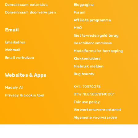
Domeinnaam extensies
Blogpagina
Domeinnaam doorverwijzen
Forum
Affiliate programma
MVO
Email
Niet tevreden geld terug
Emailadres
Geschillencommissie
Webmail
Modelformulier herroeping
Email verhuizen
Klokkenluiders
Misbruik melden
Bug bounty
Websites & Apps
KVK: 70570078
Macaly AI
BTW:NL858378140B01
Privacy & cookie tool
Fair use policy
Verwerkersovereenkomst
Algemene voorwaarden