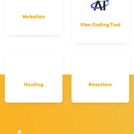
Websites
Vibe Coding Tool
Hosting
Resellers