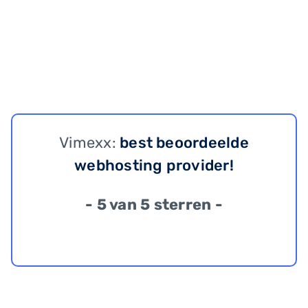
Vimexx:
best beoordeelde
webhosting provider!
- 5 van 5 sterren -