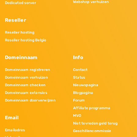
Webshop verhuizen
Dedicated server
Reseller
Reseller hosting
Reseller hosting Belgie
Domeinnaam
Info
Domeinnaam registreren
Contact
Domeinnaam verhuizen
Status
Domeinnaam checken
Nieuwspagina
Domeinnaam extensies
Blogpagina
Domeinnaam doorverwijzen
Forum
Affiliate programma
MVO
Email
Niet tevreden geld terug
Emailadres
Geschillencommissie