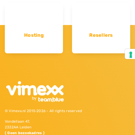
Hosting
Resellers
© Vimexx.nl 2015‐2026 - All rights reserved
Vondellaan 47,
2332AA Leiden
( Geen bezoekadres )