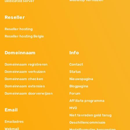
Webshop verhuizen
Dedicated server
Reseller
Reseller hosting
Reseller hosting Belgie
Domeinnaam
Info
Domeinnaam registreren
Contact
Domeinnaam verhuizen
Status
Domeinnaam checken
Nieuwspagina
Domeinnaam extensies
Blogpagina
Domeinnaam doorverwijzen
Forum
Affiliate programma
MVO
Email
Niet tevreden geld terug
Emailadres
Geschillencommissie
Webmail
Modelformulier herroeping