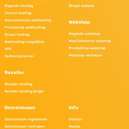
Magento hosting
Drupal website
Joomla hosting
Woocommerce webhosting
Webshop
Prestashop webhosting
Magento webshop
Drupal hosting
WooCommerce webshop
Webhosting vergelijken
PrestaShop webshop
VPS
Webshop verhuizen
Dedicated server
Reseller
Reseller hosting
Reseller hosting Belgie
Domeinnaam
Info
Domeinnaam registreren
Contact
Domeinnaam verhuizen
Status