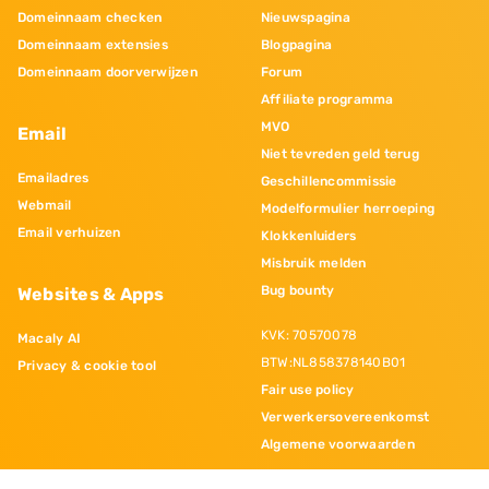
Domeinnaam checken
Nieuwspagina
Domeinnaam extensies
Blogpagina
Domeinnaam doorverwijzen
Forum
Affiliate programma
MVO
Email
Niet tevreden geld terug
Emailadres
Geschillencommissie
Webmail
Modelformulier herroeping
Email verhuizen
Klokkenluiders
Misbruik melden
Bug bounty
Websites & Apps
KVK: 70570078
Macaly AI
BTW:NL858378140B01
Privacy & cookie tool
Fair use policy
Verwerkersovereenkomst
Algemene voorwaarden