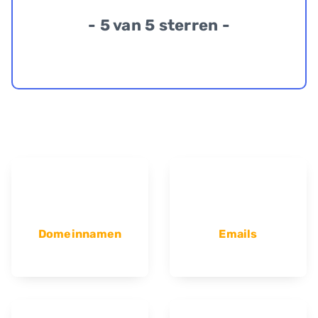
- 5 van 5 sterren -
Domeinnamen
Emails