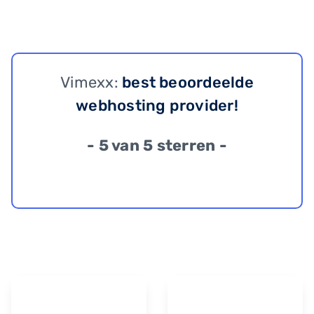
Vimexx:
best beoordeelde
webhosting provider!
- 5 van 5 sterren -