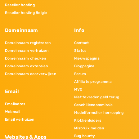
Reseller hosting
Reseller hosting Belgie
Domeinnaam
Info
Domeinnaam registreren
Contact
Domeinnaam verhuizen
Status
Domeinnaam checken
Nieuwspagina
Domeinnaam extensies
Blogpagina
Domeinnaam doorverwijzen
Forum
Affiliate programma
MVO
Email
Niet tevreden geld terug
Emailadres
Geschillencommissie
Webmail
Modelformulier herroeping
Email verhuizen
Klokkenluiders
Misbruik melden
Bug bounty
Websites & Apps