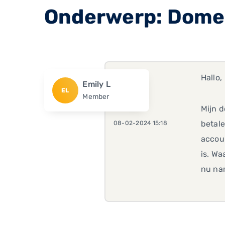
Onderwerp: Domei
Hallo,
Emily L
EL
Member
Mijn d
betale
08-02-2024 15:18
accoun
is. Wa
nu nam