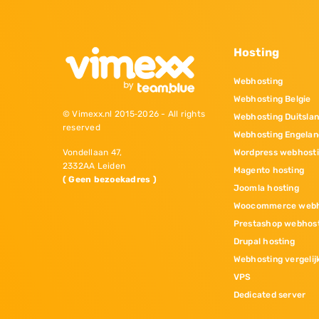
Hosting
Webhosting
Webhosting Belgie
© Vimexx.nl 2015‐2026 - All rights
Webhosting Duitsla
reserved
Webhosting Engelan
Wordpress webhost
Vondellaan 47,
2332AA Leiden
Magento hosting
( Geen bezoekadres )
Joomla hosting
Woocommerce webh
Prestashop webhos
Drupal hosting
Webhosting vergelij
VPS
Dedicated server