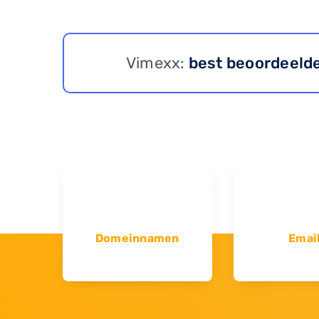
Vimexx:
best beoordeeld
Domeinnamen
Emai