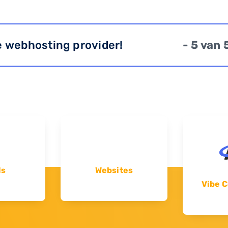
e webhosting provider!
- 5 van 
ls
Websites
Vibe C