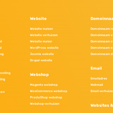
Website
Domeinna
Website maken
Domeinnaam re
Website verhuizen
Domeinnaam v
nd
Website maker
Domeinnaam c
d
WordPress website
Domeinnaam e
ing
Joomla website
Domeinnaam d
Drupal website
Email
osting
Webshop
Emailadres
ting
Magento webshop
Webmail
WooCommerce webshop
Email verhuize
ken
PrestaShop webshop
Webshop verhuizen
Websites 