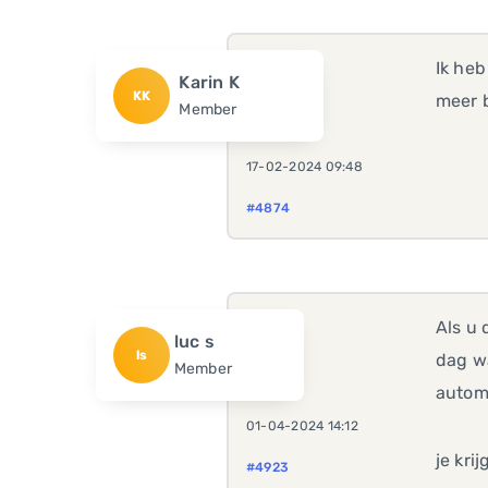
Ik heb
Karin K
KK
meer 
Member
17-02-2024 09:48
#4874
Als u
luc s
ls
dag wa
Member
autom
01-04-2024 14:12
je kri
#4923