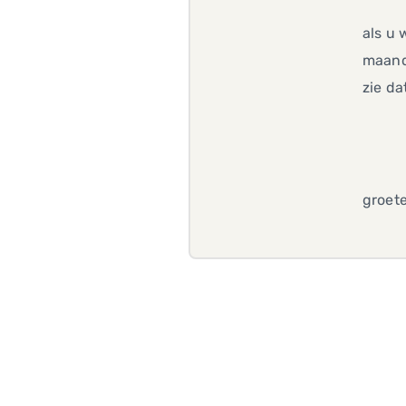
als u 
maand 
zie d
groet