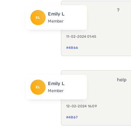
?
Emily L
EL
Member
11-02-2024 01:45
#4866
help
Emily L
EL
Member
12-02-2024 16:09
#4867