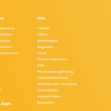
am
Info
gistreren
Contact
erhuizen
Status
hecken
Nieuwspagina
xtensies
Blogpagina
oorverwijzen
Forum
Affiliate programma
MVO
Niet tevreden geld terug
Geschillencommissie
Modelformulier herroeping
n
Klokkenluiders
Misbruik melden
Bug bounty
& Apps