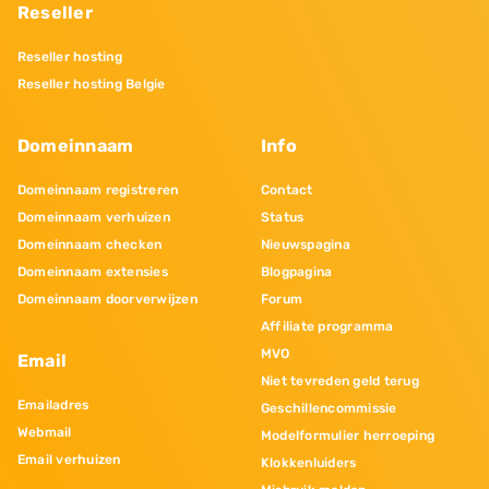
Reseller
Reseller hosting
Reseller hosting Belgie
Domeinnaam
Info
Domeinnaam registreren
Contact
Domeinnaam verhuizen
Status
Domeinnaam checken
Nieuwspagina
Domeinnaam extensies
Blogpagina
Domeinnaam doorverwijzen
Forum
Affiliate programma
MVO
Email
Niet tevreden geld terug
Emailadres
Geschillencommissie
Webmail
Modelformulier herroeping
Email verhuizen
Klokkenluiders