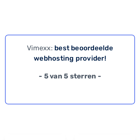
Vimexx:
best beoordeelde
webhosting provider!
- 5 van 5 sterren -