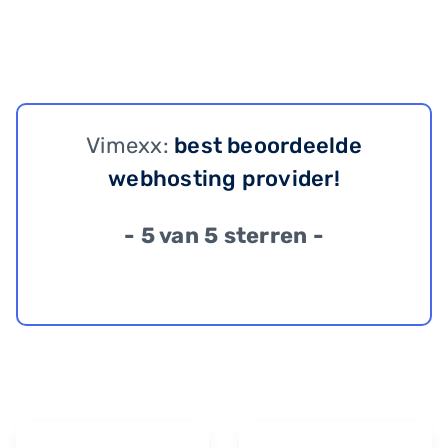
Vimexx:
best beoordeelde
webhosting provider!
- 5 van 5 sterren -