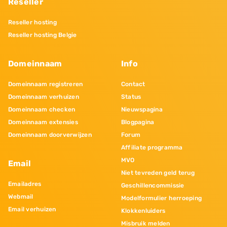
Reseller
Reseller hosting
Reseller hosting Belgie
Domeinnaam
Info
Domeinnaam registreren
Contact
Domeinnaam verhuizen
Status
Domeinnaam checken
Nieuwspagina
Domeinnaam extensies
Blogpagina
Domeinnaam doorverwijzen
Forum
Affiliate programma
MVO
Email
Niet tevreden geld terug
Emailadres
Geschillencommissie
Webmail
Modelformulier herroeping
Email verhuizen
Klokkenluiders
Misbruik melden