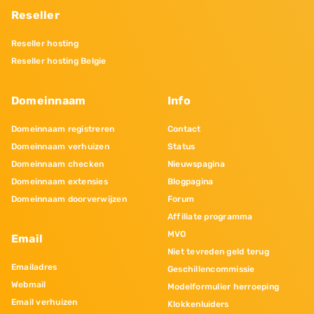
Reseller
Reseller hosting
Reseller hosting Belgie
Domeinnaam
Info
Domeinnaam registreren
Contact
Domeinnaam verhuizen
Status
Domeinnaam checken
Nieuwspagina
Domeinnaam extensies
Blogpagina
Domeinnaam doorverwijzen
Forum
Affiliate programma
MVO
Email
Niet tevreden geld terug
Emailadres
Geschillencommissie
Webmail
Modelformulier herroeping
Email verhuizen
Klokkenluiders