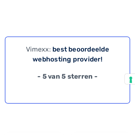
Vimexx:
best beoordeelde
webhosting provider!
- 5 van 5 sterren -