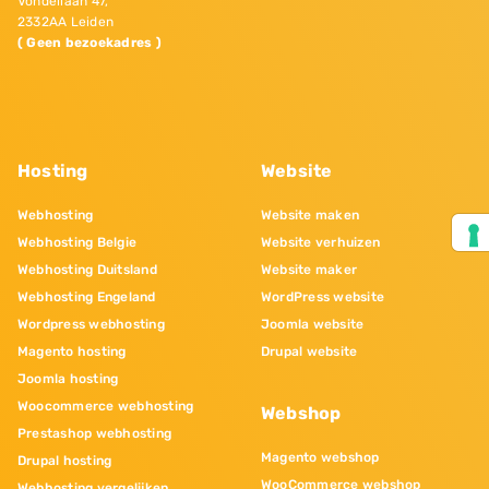
Vondellaan 47,
2332AA Leiden
( Geen bezoekadres )
Hosting
Website
Webhosting
Website maken
Webhosting Belgie
Website verhuizen
Webhosting Duitsland
Website maker
Webhosting Engeland
WordPress website
Wordpress webhosting
Joomla website
Magento hosting
Drupal website
Joomla hosting
Woocommerce webhosting
Webshop
Prestashop webhosting
Magento webshop
Drupal hosting
WooCommerce webshop
Webhosting vergelijken