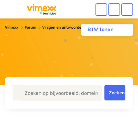
Vimexx
Forum
Vragen en antwoorden
ALIAS record
BTW tonen
Zoeken