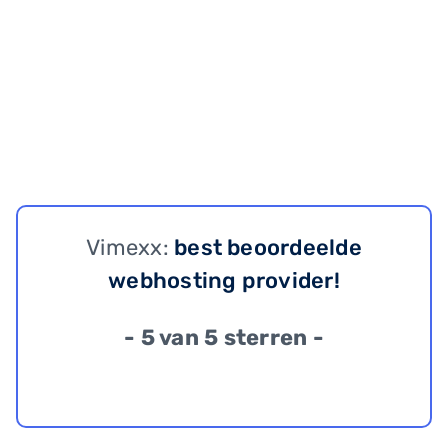
Vimexx:
best beoordeelde
webhosting provider!
- 5 van 5 sterren -