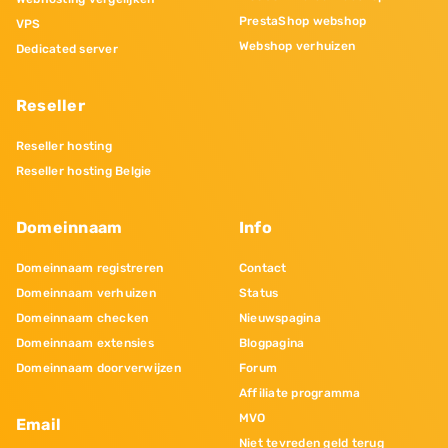
PrestaShop webshop
VPS
Webshop verhuizen
Dedicated server
Reseller
Reseller hosting
Reseller hosting Belgie
Domeinnaam
Info
Domeinnaam registreren
Contact
Domeinnaam verhuizen
Status
Domeinnaam checken
Nieuwspagina
Domeinnaam extensies
Blogpagina
Domeinnaam doorverwijzen
Forum
Affiliate programma
MVO
Email
Niet tevreden geld terug