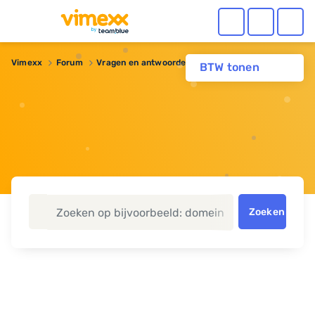
Vimexx
Forum
Vragen en antwoorden
webbuilder
BTW tonen
Zoeken