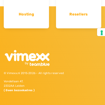
Hosting
Resellers
© Vimexx.nl 2015‐2026 - All rights reserved
Vondellaan 47,
2332AA Leiden
( Geen bezoekadres )