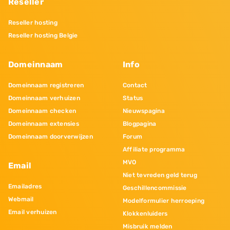
Reseller
Reseller hosting
Reseller hosting Belgie
Domeinnaam
Info
Domeinnaam registreren
Contact
Domeinnaam verhuizen
Status
Domeinnaam checken
Nieuwspagina
Domeinnaam extensies
Blogpagina
Domeinnaam doorverwijzen
Forum
Affiliate programma
MVO
Email
Niet tevreden geld terug
Emailadres
Geschillencommissie
Webmail
Modelformulier herroeping
Email verhuizen
Klokkenluiders
Misbruik melden