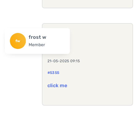
frost w
fw
Member
21-05-2025 09:15
#5355
click me