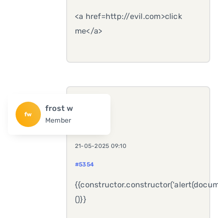
<a href=http://evil.com>click
me</a>
frost w
fw
Member
21-05-2025 09:10
#5354
{{constructor.constructor('alert(docum
()}}