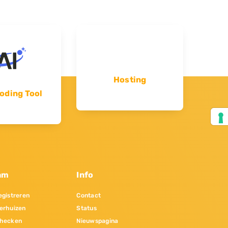
Hosting
oding Tool
am
Info
gistreren
Contact
erhuizen
Status
hecken
Nieuwspagina