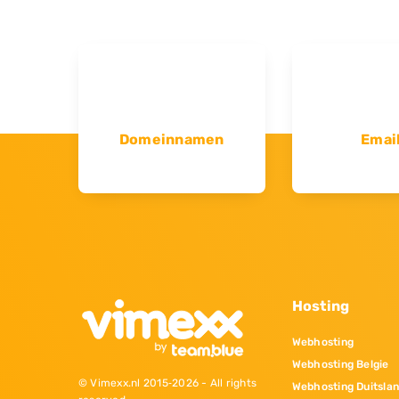
Domeinnamen
Emai
Hosting
Webhosting
Webhosting Belgie
© Vimexx.nl 2015‐2026 - All rights
Webhosting Duitsla