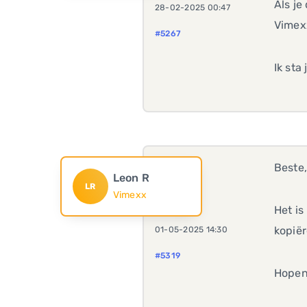
Als je
28-02-2025 00:47
Vimex
#5267
Ik sta
Beste
Leon R
LR
Vimexx
Het is
kopiër
01-05-2025 14:30
#5319
Hopen