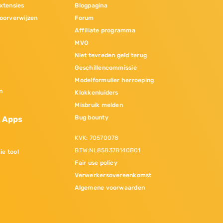
xtensies
Blogpagina
oorverwijzen
Forum
Affiliate programma
MVO
Niet tevreden geld terug
Geschillencommissie
Modelformulier herroeping
n
Klokkenluiders
Misbruik melden
Bug bounty
& Apps
KVK: 70570078
BTW:NL858378140B01
ie tool
Fair use policy
Verwerkersovereenkomst
Algemene voorwaarden