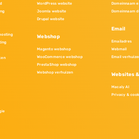
d
WordPress website
Domeinnaam e
ing
Joomla website
Domeinnaam d
Drupal website
Email
osting
Webshop
Emailadres
ting
Magento webshop
Webmail
WooCommerce webshop
Email verhuize
ken
PrestaShop webshop
Webshop verhuizen
Websites 
Macaly AI
Privacy & cook
gie