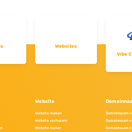
ls
Websites
Vibe C
Website
Domeinna
Website maken
Domeinnaam re
Website verhuizen
Domeinnaam v
nd
Website maker
Domeinnaam c