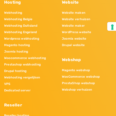
Hosting
Website
Webhosting
Website maken
Webhosting Belgie
Website verhuizen
Webhosting Duitsland
Website maker
Webhosting Engeland
WordPress website
Wordpress webhosting
Joomla website
Magento hosting
Drupal website
Joomla hosting
Woocommerce webhosting
Webshop
Prestashop webhosting
Magento webshop
Drupal hosting
WooCommerce webshop
Webhosting vergelijken
PrestaShop webshop
VPS
Webshop verhuizen
Dedicated server
Reseller
Reseller hosting