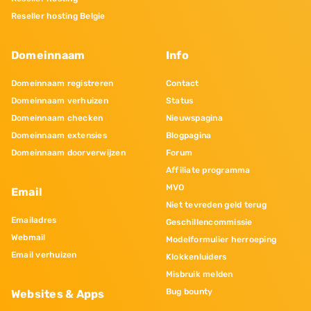
Reseller hosting Belgie
Domeinnaam
Info
Domeinnaam registreren
Contact
Domeinnaam verhuizen
Status
Domeinnaam checken
Nieuwspagina
Domeinnaam extensies
Blogpagina
Domeinnaam doorverwijzen
Forum
Affiliate programma
MVO
Email
Niet tevreden geld terug
Emailadres
Geschillencommissie
Webmail
Modelformulier herroeping
Email verhuizen
Klokkenluiders
Misbruik melden
Bug bounty
Websites & Apps