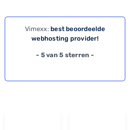
Vimexx:
best beoordeelde
webhosting provider!
- 5 van 5 sterren -