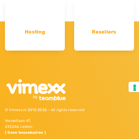
Hosting
Resellers
© Vimexx.nl 2015‐2026 - All rights reserved
Vondellaan 47,
2332AA Leiden
( Geen bezoekadres )