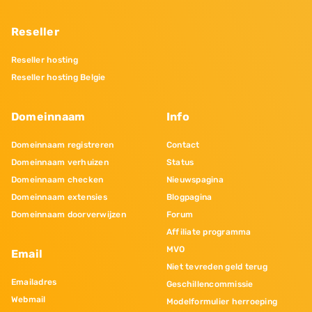
Reseller
Reseller hosting
Reseller hosting Belgie
Domeinnaam
Info
Domeinnaam registreren
Contact
Domeinnaam verhuizen
Status
Domeinnaam checken
Nieuwspagina
Domeinnaam extensies
Blogpagina
Domeinnaam doorverwijzen
Forum
Affiliate programma
MVO
Email
Niet tevreden geld terug
Emailadres
Geschillencommissie
Webmail
Modelformulier herroeping