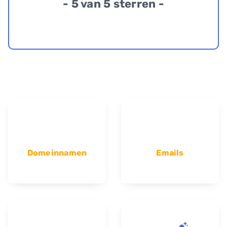
- 5 van 5 sterren -
Domeinnamen
Emails