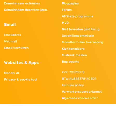
Domeinnaam extensies
Blogpagina
Domeinnaam doorverwijzen
Forum
Affiliate programma
MVO
Email
Niet tevreden geld terug
Emailadres
Geschillencommissie
Webmail
Modelformulier herroeping
Email verhuizen
Klokkenluiders
Misbruik melden
Bug bounty
Websites & Apps
KVK: 70570078
Macaly AI
BTW:NL858378140B01
Privacy & cookie tool
Fair use policy
Verwerkersovereenkomst
Algemene voorwaarden