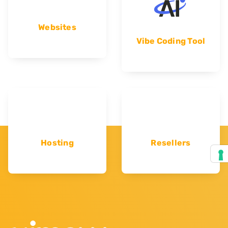
Websites
Vibe Coding Tool
Hosting
Resellers