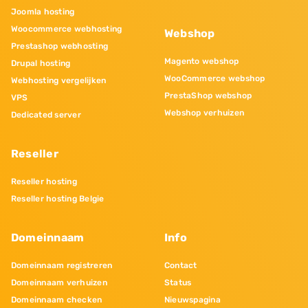
Joomla hosting
Woocommerce webhosting
Webshop
Prestashop webhosting
Magento webshop
Drupal hosting
WooCommerce webshop
Webhosting vergelijken
PrestaShop webshop
VPS
Webshop verhuizen
Dedicated server
Reseller
Reseller hosting
Reseller hosting Belgie
Domeinnaam
Info
Domeinnaam registreren
Contact
Domeinnaam verhuizen
Status
Domeinnaam checken
Nieuwspagina