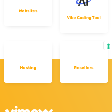
Websites
Vibe Coding Tool
Hosting
Resellers