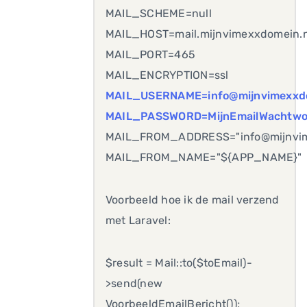
MAIL_SCHEME=null
MAIL_HOST=mail.mijnvimexxdomein.n
MAIL_PORT=465
MAIL_ENCRYPTION=ssl
MAIL_USERNAME=info@
mijnvimexxd
MAIL_PASSWORD=MijnEmailWachtwo
MAIL_FROM_ADDRESS="info@mijnvim
MAIL_FROM_NAME="${APP_NAME}"
Voorbeeld hoe ik de mail verzend
met Laravel:
$result = Mail::to($toEmail)-
>send(new
VoorbeeldEmailBericht());