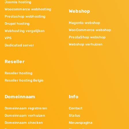
Joomla hosting
Woocommerce webhosting
Webshop
Prestashop webhosting
Magento webshop
Drupal hosting
WooCommerce webshop
Webhosting vergelijken
PrestaShop webshop
VPS
Webshop verhuizen
Dedicated server
Reseller
Reseller hosting
Reseller hosting Belgie
Domeinnaam
Info
Domeinnaam registreren
Contact
Domeinnaam verhuizen
Status
Domeinnaam checken
Nieuwspagina