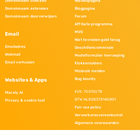
Domeinnaam checken
Nieuwspagina
Domeinnaam extensies
Blogpagina
Domeinnaam doorverwijzen
Forum
Affiliate programma
MVO
Email
Niet tevreden geld terug
Emailadres
Geschillencommissie
Webmail
Modelformulier herroeping
Email verhuizen
Klokkenluiders
Misbruik melden
Bug bounty
Websites & Apps
KVK: 70570078
Macaly AI
BTW:NL858378140B01
Privacy & cookie tool
Fair use policy
Verwerkersovereenkomst
Algemene voorwaarden