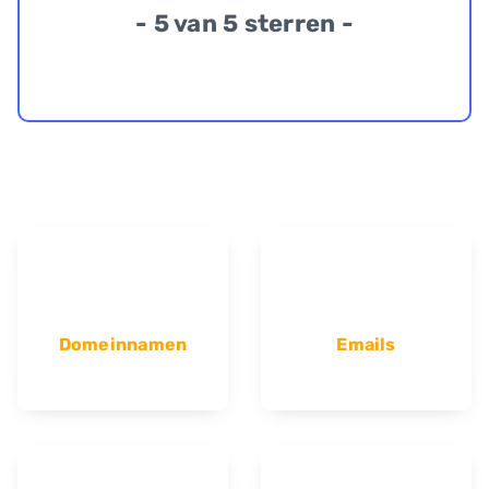
- 5 van 5 sterren -
Domeinnamen
Emails