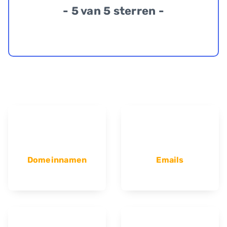
- 5 van 5 sterren -
Domeinnamen
Emails