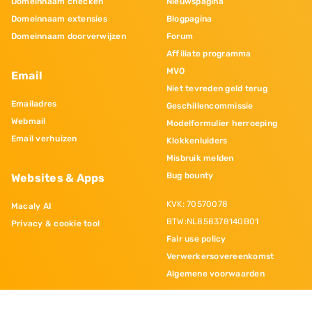
Domeinnaam checken
Nieuwspagina
Domeinnaam extensies
Blogpagina
Domeinnaam doorverwijzen
Forum
Affiliate programma
MVO
Email
Niet tevreden geld terug
Emailadres
Geschillencommissie
Webmail
Modelformulier herroeping
Email verhuizen
Klokkenluiders
Misbruik melden
Bug bounty
Websites & Apps
KVK: 70570078
Macaly AI
BTW:NL858378140B01
Privacy & cookie tool
Fair use policy
Verwerkersovereenkomst
Algemene voorwaarden