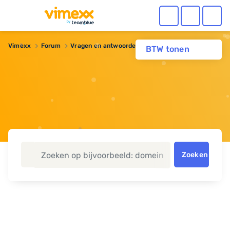
Vimexx
Forum
Vragen en antwoorden
Fotoalbum
BTW tonen
Zoeken