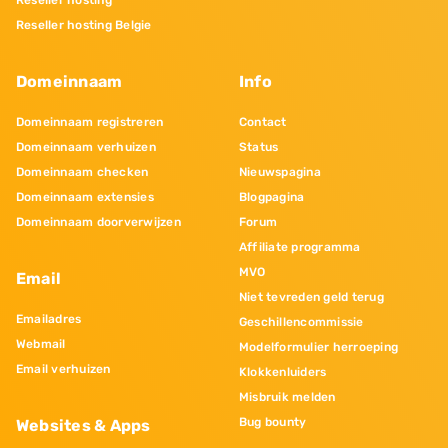
Reseller hosting
Reseller hosting Belgie
Domeinnaam
Info
Domeinnaam registreren
Contact
Domeinnaam verhuizen
Status
Domeinnaam checken
Nieuwspagina
Domeinnaam extensies
Blogpagina
Domeinnaam doorverwijzen
Forum
Affiliate programma
MVO
Email
Niet tevreden geld terug
Emailadres
Geschillencommissie
Webmail
Modelformulier herroeping
Email verhuizen
Klokkenluiders
Misbruik melden
Bug bounty
Websites & Apps