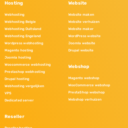
Hosting
Website
Webhosting
Website maken
Webhosting Belgie
Website verhuizen
Webhosting Duitsland
Website maker
Webhosting Engeland
WordPress website
Wordpress webhosting
Joomla website
Magento hosting
Drupal website
Joomla hosting
Woocommerce webhosting
Webshop
Prestashop webhosting
Magento webshop
Drupal hosting
WooCommerce webshop
Webhosting vergelijken
PrestaShop webshop
VPS
Webshop verhuizen
Dedicated server
Reseller