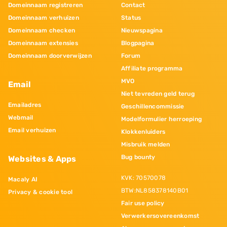
Domeinnaam registreren
Contact
Domeinnaam verhuizen
Status
Domeinnaam checken
Nieuwspagina
Domeinnaam extensies
Blogpagina
Domeinnaam doorverwijzen
Forum
Affiliate programma
MVO
Email
Niet tevreden geld terug
Emailadres
Geschillencommissie
Webmail
Modelformulier herroeping
Email verhuizen
Klokkenluiders
Misbruik melden
Bug bounty
Websites & Apps
KVK: 70570078
Macaly AI
BTW:NL858378140B01
Privacy & cookie tool
Fair use policy
Verwerkersovereenkomst