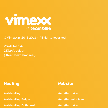
© Vimexx.nl 2015‐2026 - All rights reserved
Vondellaan 47,
2332AA Leiden
( Geen bezoekadres )
Hosting
Website
Webhosting
Website maken
Webhosting Belgie
Website verhuizen
Webhosting Duitsland
Website maker