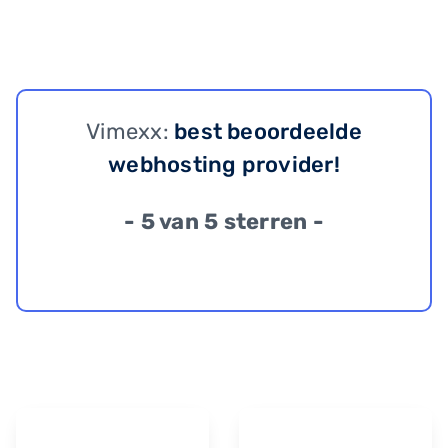
Vimexx:
best beoordeelde
webhosting provider!
- 5 van 5 sterren -