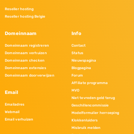
Reseller hosting
Reseller hosting Belgie
Domeinnaam
Info
Domeinnaam registreren
Contact
Domeinnaam verhuizen
Status
Domeinnaam checken
Nieuwspagina
Domeinnaam extensies
Blogpagina
Domeinnaam doorverwijzen
Forum
Affiliate programma
MVO
Email
Niet tevreden geld terug
Emailadres
Geschillencommissie
Webmail
Modelformulier herroeping
Email verhuizen
Klokkenluiders
Misbruik melden