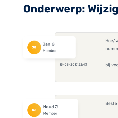
Onderwerp: Wijzi
Hoe/w
Jan G
JG
numme
Member
bij vo
15-08-2017 22:43
Beste
Naud J
NJ
Member