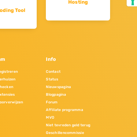
Hosting
oding Tool
am
Info
gistreren
Contact
erhuizen
Status
hecken
Nieuwspagina
xtensies
Blogpagina
oorverwijzen
Forum
Affiliate programma
MVO
Niet tevreden geld terug
Geschillencommissie