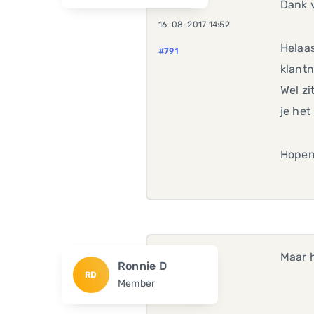
Dank v
16-08-2017 14:52
Helaas
#791
klant
Wel z
je het
Hopen
Maar h
Ronnie D
RD
Member