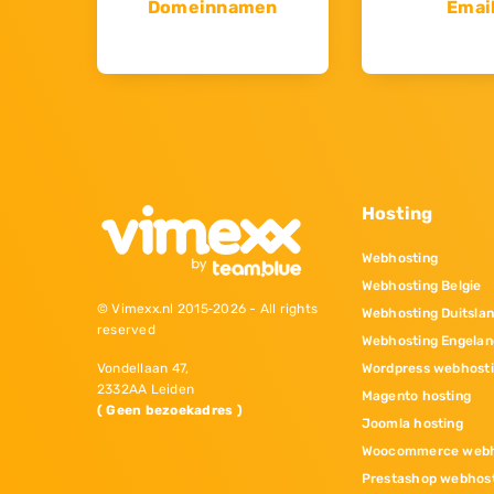
Domeinnamen
Emai
Hosting
Webhosting
Webhosting Belgie
© Vimexx.nl 2015‐2026 - All rights
Webhosting Duitsla
reserved
Webhosting Engelan
Wordpress webhost
Vondellaan 47,
2332AA Leiden
Magento hosting
( Geen bezoekadres )
Joomla hosting
Woocommerce webh
Prestashop webhos