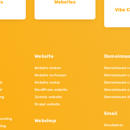
ls
Websites
Vibe C
Website
Domeinna
Website maken
Domeinnaam re
Website verhuizen
Domeinnaam v
nd
Website maker
Domeinnaam c
d
WordPress website
Domeinnaam e
ing
Joomla website
Domeinnaam d
Drupal website
Email
osting
Webshop
Emailadres
ting