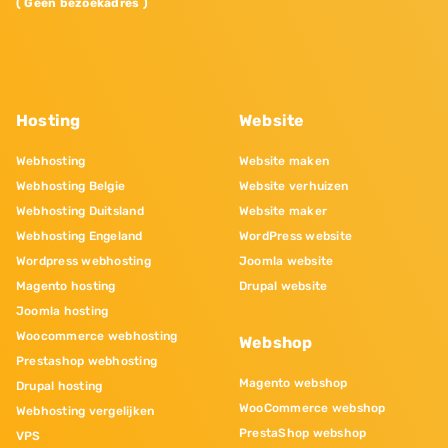
( Geen bezoekadres )
Hosting
Website
Webhosting
Website maken
Webhosting Belgie
Website verhuizen
Webhosting Duitsland
Website maker
Webhosting Engeland
WordPress website
Wordpress webhosting
Joomla website
Magento hosting
Drupal website
Joomla hosting
Woocommerce webhosting
Webshop
Prestashop webhosting
Magento webshop
Drupal hosting
WooCommerce webshop
Webhosting vergelijken
PrestaShop webshop
VPS