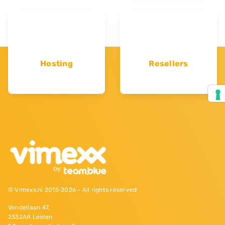
Hosting
Resellers
© Vimexx.nl 2015‐2026 - All rights reserved
Vondellaan 47,
2332AA Leiden