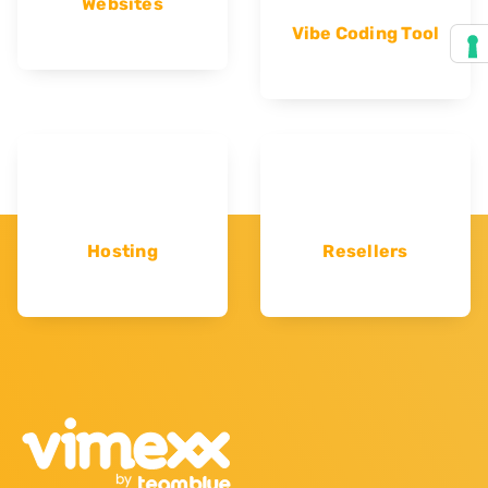
Websites
Vibe Coding Tool
Hosting
Resellers