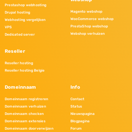
Prestashop webhosting
Magento webshop
Drupal hosting
WooCommerce webshop
Webhosting vergelijken
PrestaShop webshop
VPS
Webshop verhuizen
Dedicated server
Reseller
Reseller hosting
Reseller hosting Belgie
Domeinnaam
Info
Domeinnaam registreren
Contact
Domeinnaam verhuizen
Status
Domeinnaam checken
Nieuwspagina
Domeinnaam extensies
Blogpagina
Domeinnaam doorverwijzen
Forum