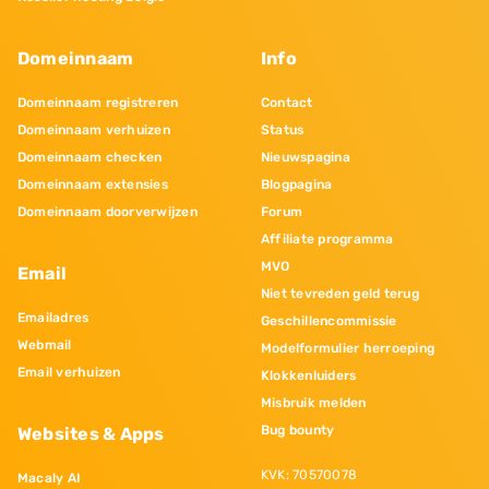
Domeinnaam
Info
Domeinnaam registreren
Contact
Domeinnaam verhuizen
Status
Domeinnaam checken
Nieuwspagina
Domeinnaam extensies
Blogpagina
Domeinnaam doorverwijzen
Forum
Affiliate programma
MVO
Email
Niet tevreden geld terug
Emailadres
Geschillencommissie
Webmail
Modelformulier herroeping
Email verhuizen
Klokkenluiders
Misbruik melden
Bug bounty
Websites & Apps
KVK: 70570078
Macaly AI