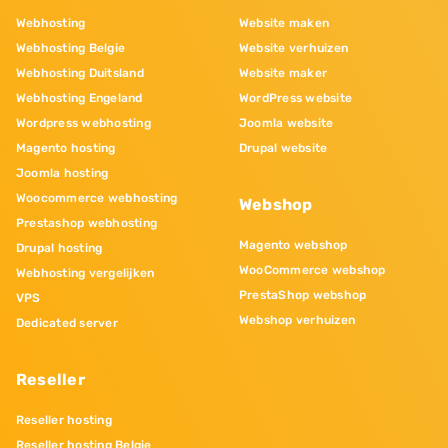
Webhosting
Website maken
Webhosting Belgie
Website verhuizen
Webhosting Duitsland
Website maker
Webhosting Engeland
WordPress website
Wordpress webhosting
Joomla website
Magento hosting
Drupal website
Joomla hosting
Woocommerce webhosting
Webshop
Prestashop webhosting
Magento webshop
Drupal hosting
WooCommerce webshop
Webhosting vergelijken
PrestaShop webshop
VPS
Webshop verhuizen
Dedicated server
Reseller
Reseller hosting
Reseller hosting Belgie