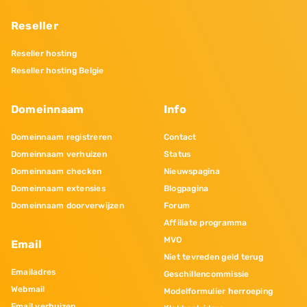
Reseller
Reseller hosting
Reseller hosting Belgie
Domeinnaam
Info
Domeinnaam registreren
Contact
Domeinnaam verhuizen
Status
Domeinnaam checken
Nieuwspagina
Domeinnaam extensies
Blogpagina
Domeinnaam doorverwijzen
Forum
Affiliate programma
MVO
Email
Niet tevreden geld terug
Emailadres
Geschillencommissie
Webmail
Modelformulier herroeping
Email verhuizen