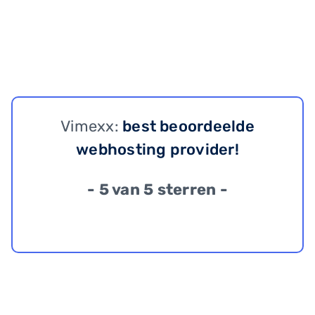
Vimexx:
best beoordeelde
webhosting provider!
- 5 van 5 sterren -