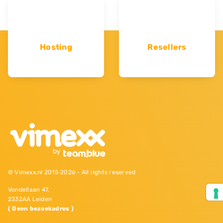
Hosting
Resellers
© Vimexx.nl 2015‐2026 - All rights reserved
Vondellaan 47,
2332AA Leiden
( Geen bezoekadres )