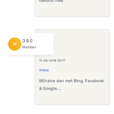
bekend mee.
J S C
JC
Member
11-08-2018 20:17
#1566
BEhalve dan met Bing, Facebook
& Google....