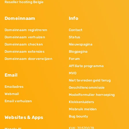
Reseller hosting Belgie
Domeinnaam
Info
Domeinnaam registreren
Contact
Domeinnaam verhuizen
Status
Domeinnaam checken
Nieuwspagina
Domeinnaam extensies
Blogpagina
Domeinnaam doorverwijzen
Forum
Affiliate programma
MVO
Email
Niet tevreden geld terug
Emailadres
Geschillencommissie
Webmail
Modelformulier herroeping
Email verhuizen
Klokkenluiders
Misbruik melden
Bug bounty
Websites & Apps
KVK: 70570078