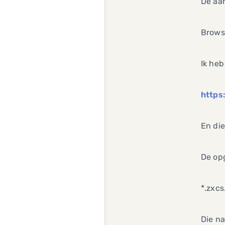
De aan
Browse
Ik heb
https
En die
De op
*.zxcs
Die n