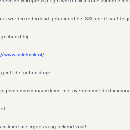
bevolen Wordpress plugin werkt ook als een zonnetje met
rs worden inderdaad geforceerd het SSL certificaat te geb
 gecheckt bij
://www.sslcheck.nl/
 geeft de foutmelding:
gegeven domeinnaam komt niet overeen met de domeinnaam
.nl
aam komt me ergens vaag bekend voor!