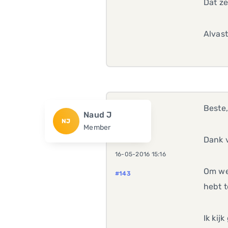
Dat ze
Alvast
Beste
Naud J
NJ
Member
Dank v
16-05-2016 15:16
Om we
#143
hebt t
Ik kij