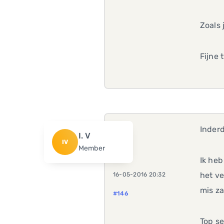
Zoals 
Fijne
Inderd
I. V
IV
Member
Ik heb
het ve
16-05-2016 20:32
mis za
#146
Top se