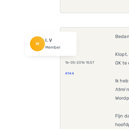
Bedank
I. V
IV
Member
Klopt,
OK te 
16-05-2016 15:57
#144
Ik heb
html
n
Wordpr
Fijn d
hoofdp