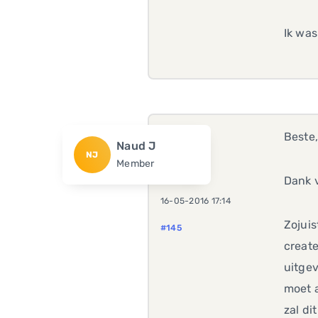
Ik was
Beste
Naud J
NJ
Member
Dank v
16-05-2016 17:14
Zojuis
#145
create
uitgev
moet a
zal di