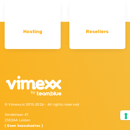
Hosting
Resellers
© Vimexx.nl 2015‐2026 - All rights reserved
Vondellaan 47,
2332AA Leiden
( Geen bezoekadres )