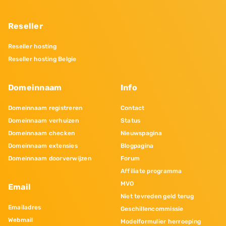
Reseller
Reseller hosting
Reseller hosting Belgie
Domeinnaam
Info
Domeinnaam registreren
Contact
Domeinnaam verhuizen
Status
Domeinnaam checken
Nieuwspagina
Domeinnaam extensies
Blogpagina
Domeinnaam doorverwijzen
Forum
Affiliate programma
MVO
Email
Niet tevreden geld terug
Emailadres
Geschillencommissie
Webmail
Modelformulier herroeping