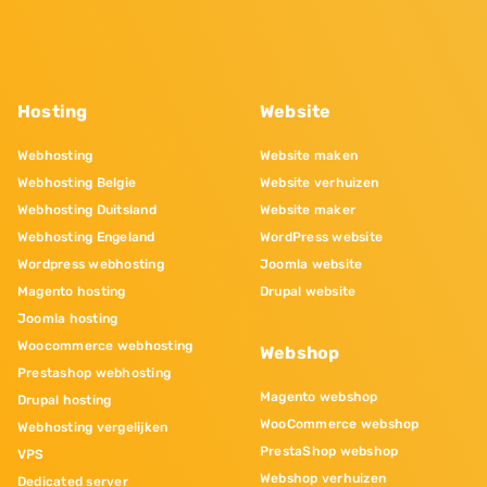
Hosting
Website
Webhosting
Website maken
Webhosting Belgie
Website verhuizen
Webhosting Duitsland
Website maker
Webhosting Engeland
WordPress website
Wordpress webhosting
Joomla website
Magento hosting
Drupal website
Joomla hosting
Woocommerce webhosting
Webshop
Prestashop webhosting
Magento webshop
Drupal hosting
WooCommerce webshop
Webhosting vergelijken
PrestaShop webshop
VPS
Webshop verhuizen
Dedicated server