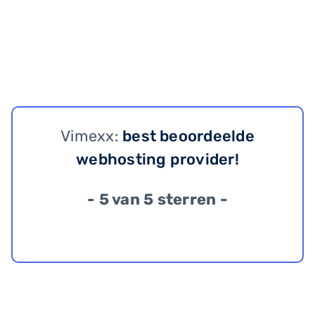
Vimexx:
best beoordeelde
webhosting provider!
- 5 van 5 sterren -