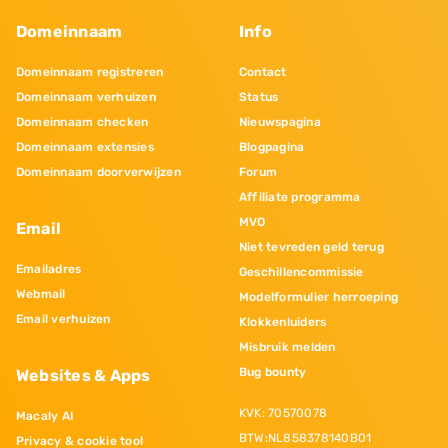
Domeinnaam
Info
Domeinnaam registreren
Contact
Domeinnaam verhuizen
Status
Domeinnaam checken
Nieuwspagina
Domeinnaam extensies
Blogpagina
Domeinnaam doorverwijzen
Forum
Affiliate programma
MVO
Email
Niet tevreden geld terug
Emailadres
Geschillencommissie
Webmail
Modelformulier herroeping
Email verhuizen
Klokkenluiders
Misbruik melden
Bug bounty
Websites & Apps
KVK: 70570078
Macaly AI
BTW:NL858378140B01
Privacy & cookie tool