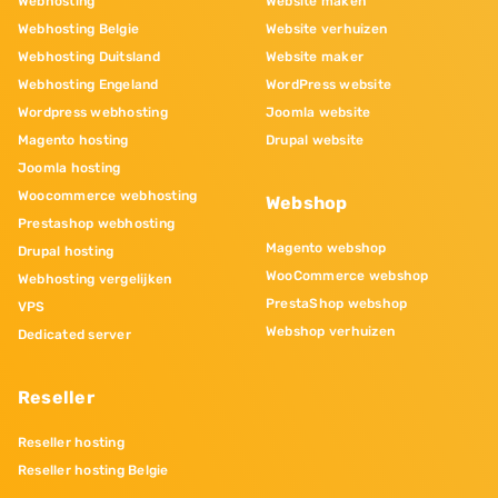
Webhosting
Website maken
Webhosting Belgie
Website verhuizen
Webhosting Duitsland
Website maker
Webhosting Engeland
WordPress website
Wordpress webhosting
Joomla website
Magento hosting
Drupal website
Joomla hosting
Woocommerce webhosting
Webshop
Prestashop webhosting
Magento webshop
Drupal hosting
WooCommerce webshop
Webhosting vergelijken
PrestaShop webshop
VPS
Webshop verhuizen
Dedicated server
Reseller
Reseller hosting
Reseller hosting Belgie