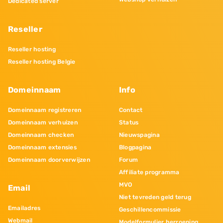
Dedicated server
Reseller
Reseller hosting
Reseller hosting Belgie
Domeinnaam
Info
Domeinnaam registreren
Contact
Domeinnaam verhuizen
Status
Domeinnaam checken
Nieuwspagina
Domeinnaam extensies
Blogpagina
Domeinnaam doorverwijzen
Forum
Affiliate programma
MVO
Email
Niet tevreden geld terug
Emailadres
Geschillencommissie
Webmail
Modelformulier herroeping