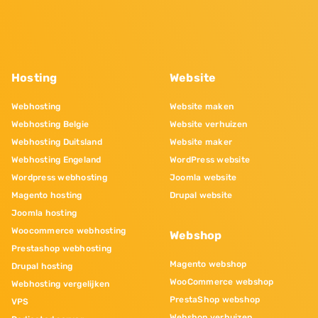
Hosting
Website
Webhosting
Website maken
Webhosting Belgie
Website verhuizen
Webhosting Duitsland
Website maker
Webhosting Engeland
WordPress website
Wordpress webhosting
Joomla website
Magento hosting
Drupal website
Joomla hosting
Woocommerce webhosting
Webshop
Prestashop webhosting
Magento webshop
Drupal hosting
WooCommerce webshop
Webhosting vergelijken
PrestaShop webshop
VPS
Webshop verhuizen