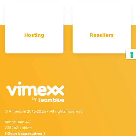
Hosting
Resellers
© Vimexx.nl 2015‐2026 - All rights reserved
Vondellaan 47,
2332AA Leiden
( Geen bezoekadres )