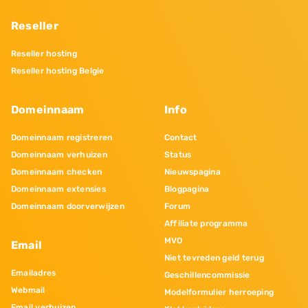
Reseller
Reseller hosting
Reseller hosting Belgie
Domeinnaam
Info
Domeinnaam registreren
Contact
Domeinnaam verhuizen
Status
Domeinnaam checken
Nieuwspagina
Domeinnaam extensies
Blogpagina
Domeinnaam doorverwijzen
Forum
Affiliate programma
MVO
Email
Niet tevreden geld terug
Emailadres
Geschillencommissie
Webmail
Modelformulier herroeping
Email verhuizen