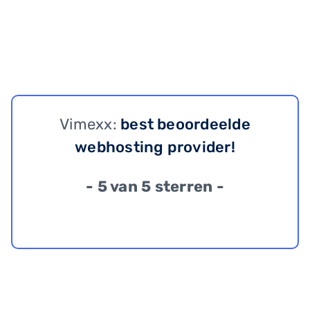
Vimexx:
best beoordeelde
webhosting provider!
- 5 van 5 sterren -