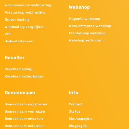
Woocommerce webhosting
Webshop
Prestashop webhosting
Magento webshop
Drupal hosting
WooCommerce webshop
Webhosting vergelijken
PrestaShop webshop
VPS
Webshop verhuizen
Dedicated server
Reseller
Reseller hosting
Reseller hosting Belgie
Domeinnaam
Info
Domeinnaam registreren
Contact
Domeinnaam verhuizen
Status
Domeinnaam checken
Nieuwspagina
Domeinnaam extensies
Blogpagina