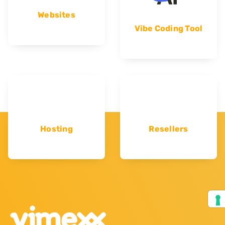
Websites
Vibe Coding Tool
Hosting
Resellers