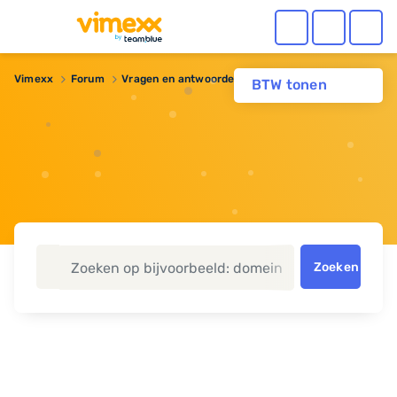
Vimexx
Forum
Vragen en antwoorden
height bepaling
BTW tonen
Zoeken