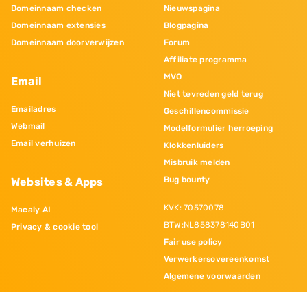
Domeinnaam checken
Nieuwspagina
Domeinnaam extensies
Blogpagina
Domeinnaam doorverwijzen
Forum
Affiliate programma
MVO
Email
Niet tevreden geld terug
Emailadres
Geschillencommissie
Webmail
Modelformulier herroeping
Email verhuizen
Klokkenluiders
Misbruik melden
Bug bounty
Websites & Apps
KVK: 70570078
Macaly AI
BTW:NL858378140B01
Privacy & cookie tool
Fair use policy
Verwerkersovereenkomst
Algemene voorwaarden