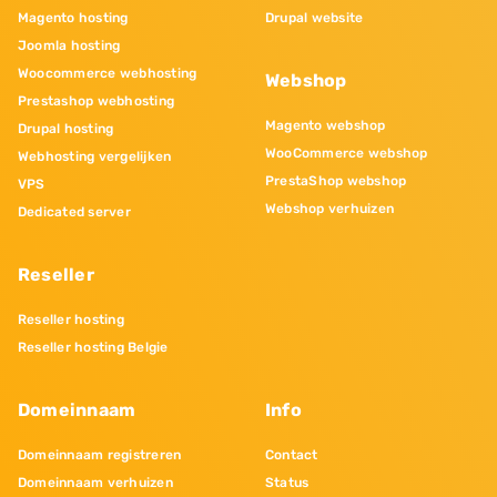
Magento hosting
Drupal website
Joomla hosting
Woocommerce webhosting
Webshop
Prestashop webhosting
Magento webshop
Drupal hosting
WooCommerce webshop
Webhosting vergelijken
PrestaShop webshop
VPS
Webshop verhuizen
Dedicated server
Reseller
Reseller hosting
Reseller hosting Belgie
Domeinnaam
Info
Domeinnaam registreren
Contact
Domeinnaam verhuizen
Status