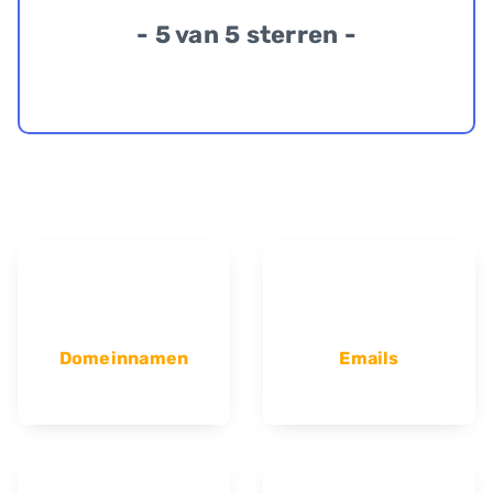
- 5 van 5 sterren -
Domeinnamen
Emails