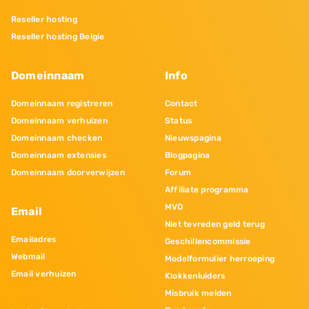
Reseller hosting
Reseller hosting Belgie
Domeinnaam
Info
Domeinnaam registreren
Contact
Domeinnaam verhuizen
Status
Domeinnaam checken
Nieuwspagina
Domeinnaam extensies
Blogpagina
Domeinnaam doorverwijzen
Forum
Affiliate programma
MVO
Email
Niet tevreden geld terug
Emailadres
Geschillencommissie
Webmail
Modelformulier herroeping
Email verhuizen
Klokkenluiders
Misbruik melden