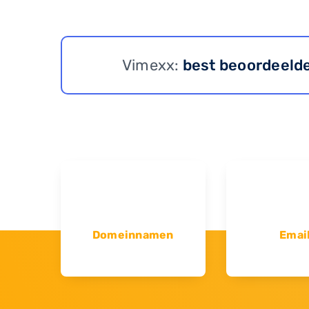
Vimexx:
best beoordeeld
Domeinnamen
Emai