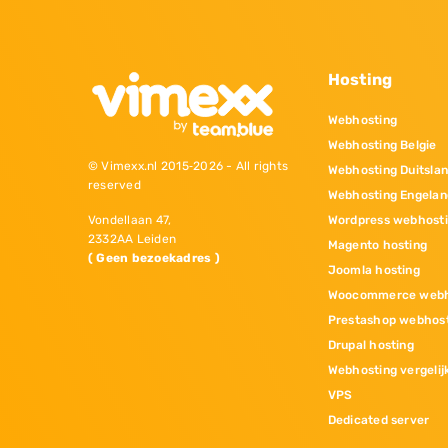
Hosting
Webhosting
Webhosting Belgie
© Vimexx.nl 2015‐2026 - All rights
Webhosting Duitsla
reserved
Webhosting Engelan
Wordpress webhost
Vondellaan 47,
2332AA Leiden
Magento hosting
( Geen bezoekadres )
Joomla hosting
Woocommerce webh
Prestashop webhos
Drupal hosting
Webhosting vergelij
VPS
Dedicated server