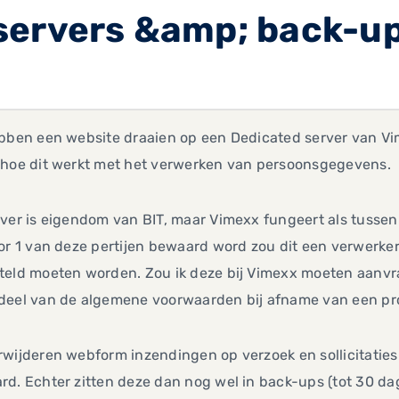
servers &amp; back-u
ebben een website draaien op een Dedicated server van V
 hoe dit werkt met het verwerken van persoonsgegevens.
rver is eigendom van BIT, maar Vimexx fungeert als tuss
or 1 van deze pertijen bewaard word zou dit een verwerke
eld moeten worden. Zou ik deze bij Vimexx moeten aanvrag
deel van de algemene voorwaarden bij afname van een pr
rwijderen webform inzendingen op verzoek en sollicitatie
d. Echter zitten deze dan nog wel in back-ups (tot 30 dag