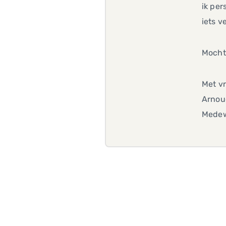
ik per
iets v
Mochte
Met vr
Arnou
Medew