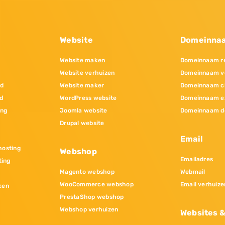
Website
Domeinna
Website maken
Domeinnaam re
Website verhuizen
Domeinnaam v
nd
Website maker
Domeinnaam c
d
WordPress website
Domeinnaam e
ing
Joomla website
Domeinnaam d
Drupal website
Email
osting
Webshop
Emailadres
ting
Magento webshop
Webmail
WooCommerce webshop
Email verhuize
ken
PrestaShop webshop
Webshop verhuizen
Websites 