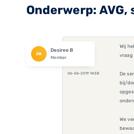
Onderwerp: AVG, 
Wij h
Desiree B
DB
vraag
Member
De se
06-06-2019 14:58
bij/do
opgest
onder
We ve
bewaar