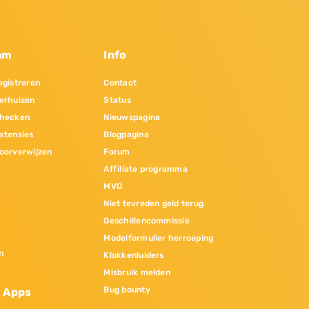
am
Info
gistreren
Contact
erhuizen
Status
hecken
Nieuwspagina
xtensies
Blogpagina
oorverwijzen
Forum
Affiliate programma
MVO
Niet tevreden geld terug
Geschillencommissie
Modelformulier herroeping
n
Klokkenluiders
Misbruik melden
Bug bounty
& Apps