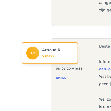
aange
zijn 
Beste
Arnoud R
AR
Vimexx
Infor
aan-o
08-06-2019 16:33
Wat be
#2065
geen j
Wel zo
is om