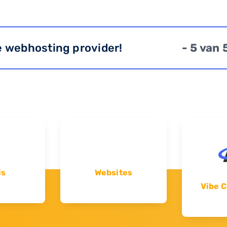
e webhosting provider!
- 5 van 
ls
Websites
Vibe C